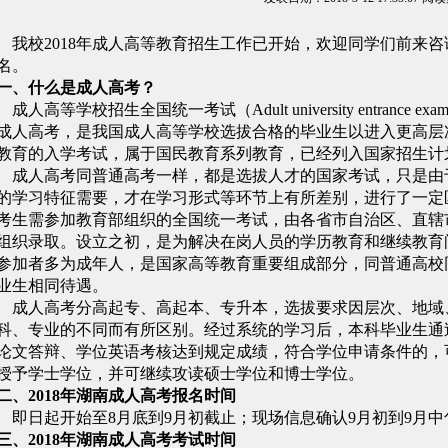
我校
2018年成人高等教育招生工作
已
开始，欢迎同学们前来咨
名。
一、什么是成人高考？
成人高等学校招生全国统一考试（
Adult university entrance 
成人高考，是我国成人高等学校选拔合格的毕业生以进入更高层
教育的入学考试，属于国民教育系列教育，已经列入国家招生计
成人高考同普通高考一样，都是选拔人才的国家考试，只是由
的学习特征需要，才在学习形式等环节上有所差别，进行了一定
考生需参加教育部组织的全国统一考试，由各省市自治区、直辖
组织录取。设立之初，是为解决在岗人员的学历教育和继续教育
参加者多为成年人，是国家高等教育重要组成部分，同普通高校
业生相同待遇。
成人高考分高起专、高起本、专升本，选拔要求因层次、地域
科、专业的不同而有所区别。经过系统的学习后，本科毕业生通
论文答辩、学位英语考核达到规定成绩，符合学位申请条件的，
授予学士学位，并可继续攻读硕士学位和博士学位。
二、
2018年湖南成人高考报名时间
即日起开始至
8月底到9月初截止；现场信息确认9月初到9月中
三
、
2018年
湖南成人高考考试时间