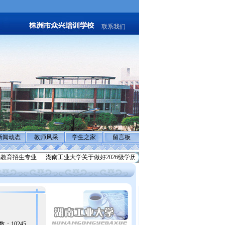
联系我们
新闻动态
教师风采
学生之家
留言板
育招生专业
湖南工业大学关于做好2026级学历继续教育学生
反诈骗声明:警惕不
读数：10245