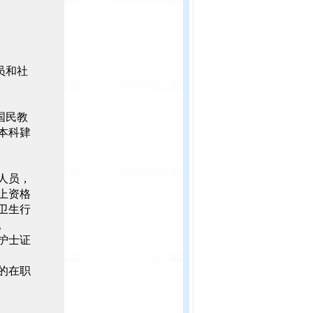
员和社
国民教
本科肄
人员，
上资格
卫生行
。
护士证
的在职