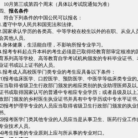
10月第三或第四个周末（具体以考试院通知为准）
四、
报名条件
符合下列条件的中国公民可以报名：
1.遵守中华人民共和国宪法和法律。
2.国家承认学历的各类高、中等学校在校生以外的在职、从业人
会其他人员。
3.身体健康，生活能自理，不影响所报专业学习。
4.报考专科起点升本科的考生必须是已取得经教育部审定核准的
育系列高等学校、高等教育自学考试机构颁发的专科毕业证书、
业证书或以上证书的人员。
5.报考成人高校医学门类专业的考生应具备以下条件：
⑴报考临床医学、口腔医学、预防医学、中医学等临床类专业的
应当取得省级卫生行政部门颁发的相应类别的执业助理医师及以
证书或取得国家认可的普通中专相应专业学历；或者县级及以上
政部门颁发的乡村医生执业证书并具有中专学历或中专水平证书
⑵报考护理学专业的人员应当取得省级卫生行政部门颁发的执业
书。
⑶报考医学门类其他专业的人员应当是从事卫生、医药行业工作
专业技术人员。
⑷考生报考的专业原则上应与所从事的专业对口。