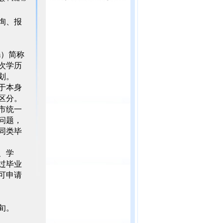
询、报
exam）简称
次学历
划。
于本身
区分。
市统一
问题，
同类毕
、学
过毕业
可申请
旬。