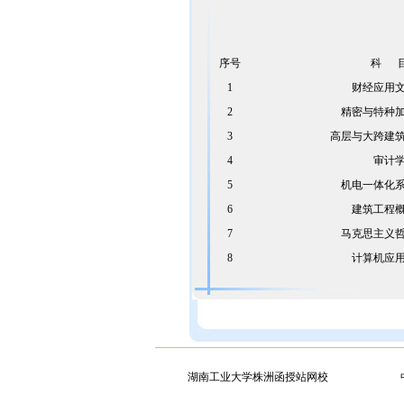
序号
科
1
财经应用
2
精密与特种
3
高层与大跨建
4
审计
5
机电一体化
6
建筑工程
7
马克思主义
8
计算机应
湖南工业大学株洲函授站网校