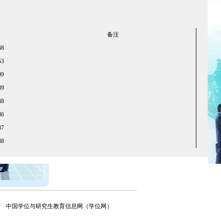
备注
68
53
09
39
48
86
87
38
中国学位与研究生教育信息网（学位网）