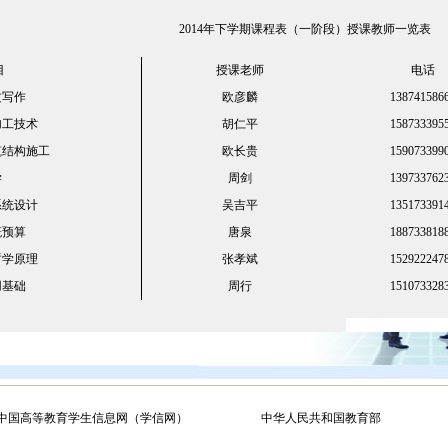
2014年下学期课程表（一阶段）授课教师一览表
目
授课老师
电话
文写作
欧彦麟
1
38741586
加工技术
胡仁平
158733395
筑结构施工
欧长贵
159073399
学
周剑
139733762
系统设计
吴吉平
135173391
概预算
唐泉
188733818
哲学原理
张孝斌
152922247
用基础
周行
151073328
中国高等教育学生信息网（学信网）
中华人民共和国教育部