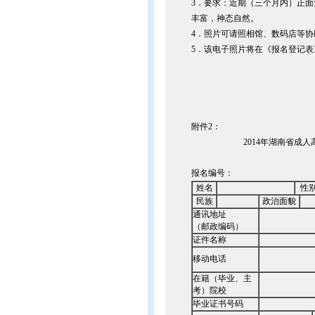
3．要求：近期（三个月内）正
丰富，神态自然。
4．照片可请照相馆、数码店等
5．该电子照片将在《报名登记
附件2：
2014年湖南省成
报名编号：
姓名
性
民族
政治面貌
通讯地址
（邮政编码）
证件名称
移动电话
在籍（毕业、主
考）院校
毕业证书号码