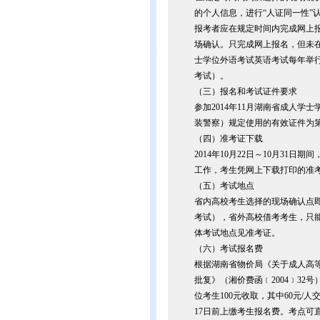
的个人信息，进行“人证同一性”
报考者应在规定时间内完成网上
场确认。只完成网上报名，但未
士学位外语考试英语考试每年举
考试）。
（三）报名和考试证件要求
参加2014年11月湖南省成人
装警察）规定使用的有效证件为
（四）准考证下载
2014年10月22日～10月3
工作，考生凭网上下载打印的准
（五）考试地点
省内高校考生选择的现场确认点
考试），省外高校借考考生，只
体考试地点见准考证。
（六）考试报名费
根据湖南省物价局《关于成人高
批复》（湘价费函﹝2004﹞3
位考生100元收取，其中60元/
17日前上缴考生报名费。考点可