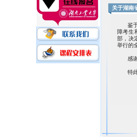
关于湖南
鉴
障考生
部，决
举行的
感
特