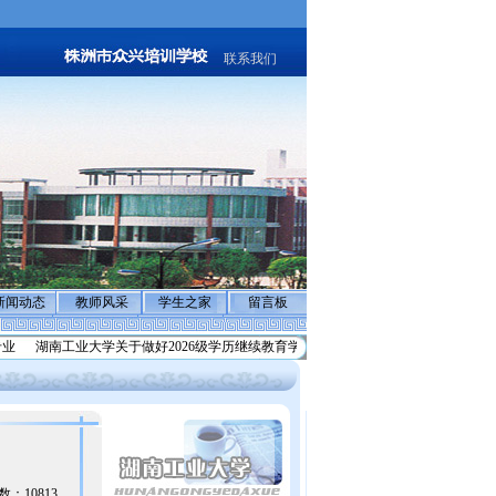
联系我们
新闻动态
教师风采
学生之家
留言板
业
湖南工业大学关于做好2026级学历继续教育学生
反诈骗声明:警惕不法分子冒充
读数：10813