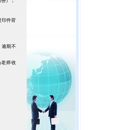
两份）；
复印件背
，逾期不
汤老师收