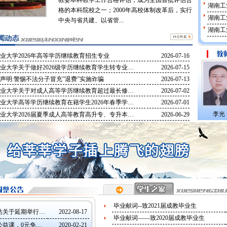
教委本科教学工作合格评估，成为全国首批评估合
湖南工
格的本科院校之一；2000年高校体制改革后，实行
湖南工
中央与省共建、以省管...
湖南工
业大学2026年高等学历继续教育招生专业
2026-07-16
业大学关于做好2026级学历继续教育学生转专业…
2026-07-15
声明:警惕不法分子冒充”退费”实施诈骗
2026-07-13
业大学关于对成人高等学历继续教育超过最长修…
2026-07-02
业大学高等学历继续教育在籍学生2026年春季学…
2026-07-01
李光
业大学2026届夏季成人高等教育高升专、专升本…
2026-06-29
毕业献词--致2021届成教毕业生
站关于延期举行…
2022-08-17
毕业献词——致2020届成教毕业生
公益课，0元免…
2020-02-21